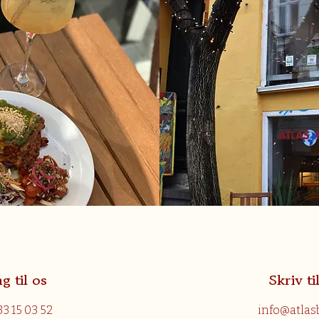
g til os
Skriv ti
33 15 03 52
info@atlas