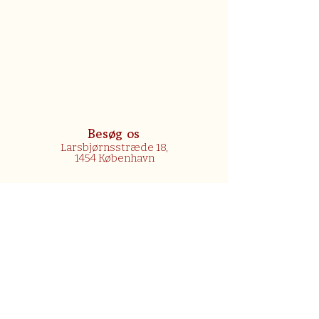
Besøg os
Larsbjørnsstræde 18,
1454 København
Ring til os
+45 33 15 03 52
Skriv til os
info@atlasbar.dk