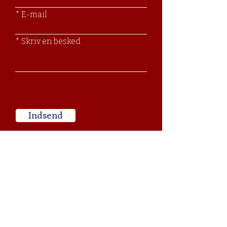
E-mail
Skriv en besked
Indsend
Besøg os
Larsbjørnsstræde 18,
1454 København