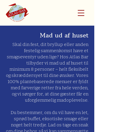
Mad ud af huset
Skal din fest, dit bryllup eller anden
festelig sammenkomst have et
smagseventyr uden lige? Hos Atlas Bar
tilbyder vi mad ud af huset til
minimum 8 personer – helt fleksibelt
og skræddersyet til dine ønsker. Vores
100% plantebaserede menuer er fyldt
med farverige retter fra hele verden,
og vi sørger for, at dine gæster får en
uforglemmelig madoplevelse.
Du bestemmer, om du vil have en let,
sprød buffet, eksotiske smage eller
noget helt tredje. Lad os tage en snak
om dine behov, så vi kan sammensætte